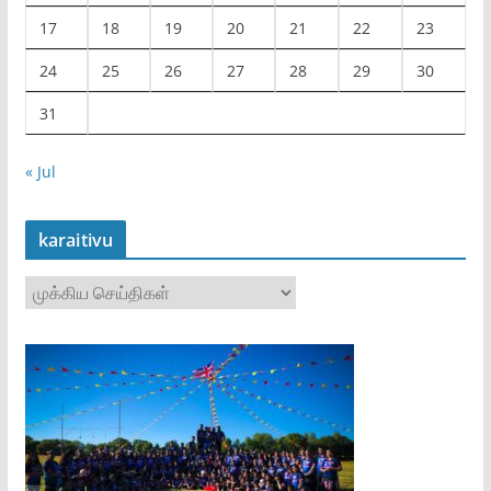
17
18
19
20
21
22
23
24
25
26
27
28
29
30
31
« Jul
karaitivu
k
a
r
a
i
t
i
v