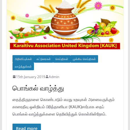
அறிவிப்புக்கள்
கட்டுரைகள்
செய்திகள்
முக்கிய செய்திகள்
வாழ்த்துக்கள்
15th January 2019
Admin
பொங்கல் வாழ்த்து
தைத்திருநாளை கொண்டாடும் எமது உறவுகள் அனைவருக்கும்
காரைதீவு ஒன்றியம் பிரித்தானியா (KAUK)சார்பாக தைப்
பொங்கல் வாழ்த்துக்களை தெரிவித்துக் கொள்கின்றோம்.
Read more