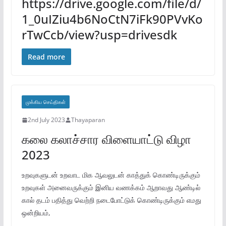
https://drive.google.com/file/d/
1_0uIZiu4b6NoCtN7iFk90PVvKo
rTwCcb/view?usp=drivesdk
Read more
முக்கிய செய்திகள்
2nd July 2023
Thayaparan
கலை கலாச்சார விளையாட்டு விழா
2023
உறவுகளுடன் உறவாட மிக ஆவலுடன் காத்துக் கொண்டிருக்கும்
உறவுகள் அனைவருக்கும் இனிய வணக்கம் ஆறாவது ஆண்டில்
கால் தடம் பதித்து வெற்றி நடைபோட்டுக் கொண்டிருக்கும் எமது
ஒன்றியம்,