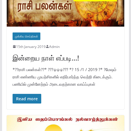
முக்கிய செய்திகள்
15th January 2019
Admin
இன்றைய நாள் எப்படி…!
*??ராசி பலன்கள்??* ???⚜⚜⚜??? *? 15 /1 / 2019 ?* ?மேஷம்
ராசி எண்ணிய முயற்சிகளில் எதிர்பார்த்த வெற்றி கிடைக்கும்.
பணியில் முன்னேற்றம் அடைவதற்கான வாய்ப்புகள்
Read more