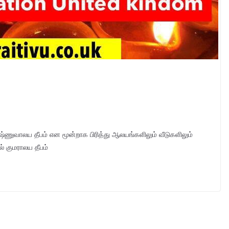
ஷ்ணுவாலய தீபம் என மூன்றாக பிரித்து ஆலயங்களிலும் வீடுகளிலும்
் குமராலய தீபம்