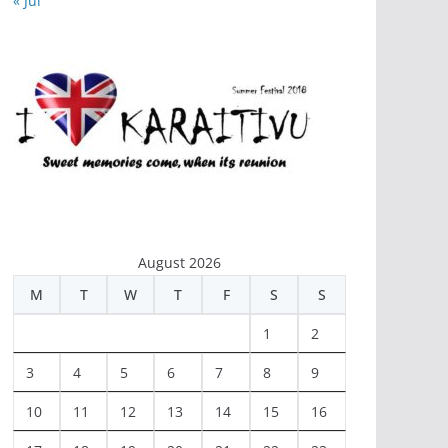
« Jul
August 2026
M
T
W
T
F
S
S
1
2
3
4
5
6
7
8
9
10
11
12
13
14
15
16