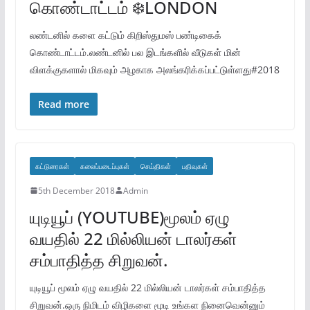
கொண்டாட்டம் ❄️LONDON
லண்டனில் களை கட்டும் கிறிஸ்துமஸ் பண்டிகைக்
கொண்டாட்டம்.லண்டனில் பல இடங்களில் வீடுகள் மின்
விளக்குகளால் மிகவும் அழகாக அலங்கரிக்கப்பட்டுள்ளது#2018
Read more
கட்டுரைகள்
கலைப்படைப்புகள்
செய்திகள்
பதிவுகள்
5th December 2018
Admin
யுடியூப் (YOUTUBE)மூலம் ஏழு
வயதில் 22 மில்லியன் டாலர்கள்
சம்பாதித்த சிறுவன்.
யுடியூப் மூலம் ஏழு வயதில் 22 மில்லியன் டாலர்கள் சம்பாதித்த
சிறுவன்.ஒரு நிமிடம் விழிகளை மூடி உங்கள நினைவென்னும்