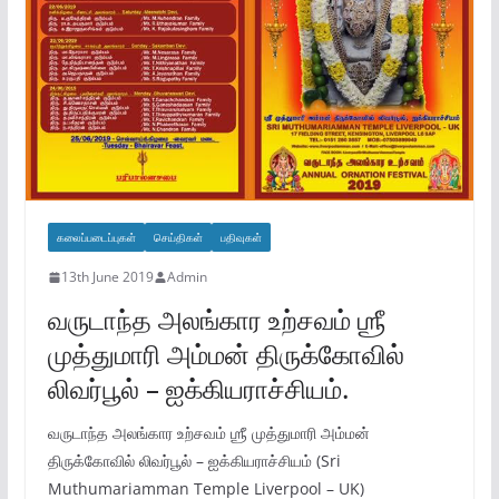
கலைப்படைப்புகள்
செய்திகள்
பதிவுகள்
13th June 2019
Admin
வருடாந்த அலங்கார உற்சவம் ஶ்ரீ
முத்துமாரி அம்மன் திருக்கோவில்
லிவர்பூல் – ஐக்கியராச்சியம்.
வருடாந்த அலங்கார உற்சவம் ஶ்ரீ முத்துமாரி அம்மன்
திருக்கோவில் லிவர்பூல் – ஐக்கியராச்சியம் (Sri
Muthumariamman Temple Liverpool – UK)